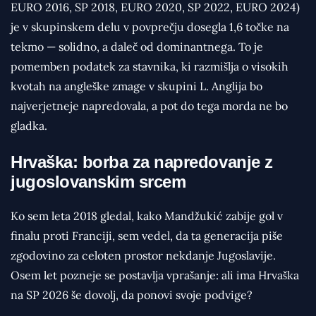
EURO 2016, SP 2018, EURO 2020, SP 2022, EURO 2024)
je v skupinskem delu v povprečju dosegla 1,6 točke na
tekmo — solidno, a daleč od dominantnega. To je
pomemben podatek za stavnika, ki razmišlja o visokih
kvotah na angleške zmage v skupini L. Anglija bo
najverjetneje napredovala, a pot do tega morda ne bo
gladka.
Hrvaška: borba za napredovanje z
jugoslovanskim srcem
Ko sem leta 2018 gledal, kako Mandžukić zabije gol v
finalu proti Franciji, sem vedel, da ta generacija piše
zgodovino za celoten prostor nekdanje Jugoslavije.
Osem let pozneje se postavlja vprašanje: ali ima Hrvaška
na SP 2026 še dovolj, da ponovi svoje podvige?