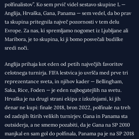
polfinalistov”. Ko sem prvič videl sestavo skupine L —
Anglija, Hrvaška, Gana, Panama — sem vedel, da bo prav
ta skupina pritegnila največ pozornosti v tem delu
Evrope. Za nas, ki spremljamo nogomet iz Ljubljane ali
Maribora, je to skupina, ki ji bomo posvečali budilke
sredi noči.
Anglija prihaja kot eden od petih največjih favoritov
celotnega turnirja. FIFA lestvica jo uvršča med prve tri
reprezentance sveta, in njihov kader — Bellingham,
Saka, Rice, Foden — je eden najbogatejših na svetu.
Hrvaška je na drugi strani ekipa z izkušnjami, ki jih
denar ne kupi: finale 2018, bron 2022, polfinale na treh
od zadnjih štirih velikih turnirjev. Gana in Panama sta
outsiderja, a ne smemo pozabiti, da je Gana na SP 2010
manjkal en sam gol do polfinala, Panama pa je na SP 2018