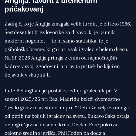
Anglija: favorit z bremenom
pričakovanj
Zadnjič, ko je Anglija zmagala velik turnir, je bil leto 1966.
Šestdeset let brez lovorike za državo, ki je izumila
moderni nogomet — to ni samo statistika, to je
psihološko breme, ki ga čuti vsak igralec v belem dresu.
Na SP 2026 Anglija prihaja z enim od najmočnejših
kadrov v svoji zgodovini, a prav ta pritisk bo ključen
dejavnik v skupini L.
Jude Bellingham je postal osrednji igralec ekipe. V
sezoni 2025/26 pri Real Madridu beleži dvomestno
število golov in asistenc, in pri 22 letih že velja za enega
od petih najboljših igralcev na svetu. Bukayo Saka ostaja
nepogrešljiv na desnem krilu, Declan Rice pokriva
celotno sredino igrišča, Phil Foden pa dodaja