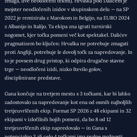
zmaga, dve neodločeni tekmi). Hrvaška pod Dalićem je
mojster neodločenih izidov v skupinskem delu — na SP
2022 je remizirala z Marokom in Belgijo, na EURO 2024
z Albanijo in Italijo. Ta ekipa zna igrati turnirski
nogomet, kjer točka pomeni več kot spektakel. Dalićev
pragmatizem bo ključen: Hrvaška ne potrebuje zmagati
proti Angliji, potrebuje le dovolj točk za napredovanje. In
to je povsem drug pristop, ki odpira drugačne stavne
trge — neodločeni izidi, nizko število golov,
disciplinirane predstave.
Gana končuje na tretjem mestu s 3 točkami, kar bi lahko
zadostovalo za napredovanje kot ena od osmih najboljših
tretjeuvrščenih ekip. Format SP 2026 z 48 ekipami in 32
ekipami v izločilnih bojih pomeni, da bo 8 od 12
tretjeuvrščenih ekip napredovalo — in Gana s
potencialno 3 ali celo 4 točkami ima realne možnosti.