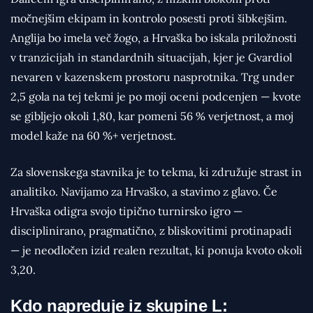
močnejšim ekipam in kontrolo posesti proti šibkejšim.
Anglija bo imela več žogo, a Hrvaška bo iskala priložnosti
v tranzicijah in standardnih situacijah, kjer je Gvardiol
nevaren v kazenskem prostoru nasprotnika. Trg under
2,5 gola na tej tekmi je po moji oceni podcenjen — kvote
se gibljejo okoli 1,80, kar pomeni 56 % verjetnost, a moj
model kaže na 60 %+ verjetnost.
Za slovenskega stavnika je to tekma, ki združuje strast in
analitiko. Navijamo za Hrvaško, a stavimo z glavo. Če
Hrvaška odigra svojo tipično turnirsko igro —
disciplinirano, pragmatično, z bliskovitimi protinapadi
— je neodločen izid realen rezultat, ki ponuja kvoto okoli
3,20.
Kdo napreduje iz skupine L: