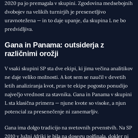
2020 pa jo premagala v skupini. Zgodovina medsebojnih
dvobojev na velikih turnirjih je presenetljivo
uravnotežena — in to daje upanje, da skupina L ne bo
predvidljiva.
Gana in Panama: outsiderja z
različnimi orožji
V vsaki skupini SP sta dve ekipi, ki jima večina analitikov
ne daje veliko možnosti. A kot sem se naučil v devetih
letih analiziranja kvot, prav te ekipe pogosto ponudijo
največjo vrednost za stavnika. Gana in Panama v skupini
L sta klasična primera — njune kvote so visoke, a njun
potencial za presenečenje ni zanemarljiv.
Gana ima dolgo tradicijo na svetovnih prvenstvih. Na SP
2010 v Južni Afriki je bila na dosegu polfinala, dokler ni