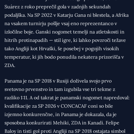
Suárez z roko preprečil gola v zadnjih sekundah
podaljška. Na SP 2022 v Katarju Gana ni blestela, a Afrika
na vsakem turnirju pošlje vsaj eno reprezentanco v
izločilne boje. Ganski nogomet temelji na atletskosti in
hitrih protinapadih — stil igre, ki lahko povzroči težave
tako Angliji kot Hrvaški, še posebej v pogojih visokih
temperatur, ki jih bodo ponudila nekatera prizorišča v
ZDA.
Panama je na SP 2018 v Rusiji doživela svojo prvo
svetovno prvenstvo in tam izgubila vse tri tekme z
razliko 1:11. A od takrat je panamski nogomet napredoval:
kvalifikacije za SP 2026 v CONCACAF coni so bile
izjemno konkurenčne, in Panama je dokazala, da je
sposobna konkurirati Mehiki, ZDA in Kanadi. Felipe
Baloy in tisti gol proti Angliji na SP 2018 ostajata simbol