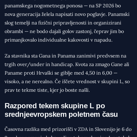
panamskega nogometnega ponosa — na SP 2026 bo
nova generacija želela napisati novo poglavje. Panamski
slog temelji na fizični pripravljenosti in organizirani
obrambi — ne bodo dajali golov zastonj, čeprav jim bo
primanjkovalo individualne kakovosti v napadu.
Za stavnika sta Gana in Panama zanimivi predvsem na
trgih over/under in handicap. Kvota za zmago Gane ali
Paname proti Hrvaški se giblje med 4,50 in 6,00 —
visoko, a ne nerealno. Če iščete vrednost v skupini L, so
prav te tekme tiste, kjer jo boste našli.
Razpored tekem skupine L po
srednjeevropskem poletnem času
Časovna razlika med prizorišči v ZDA in Slovenijo je 6 do