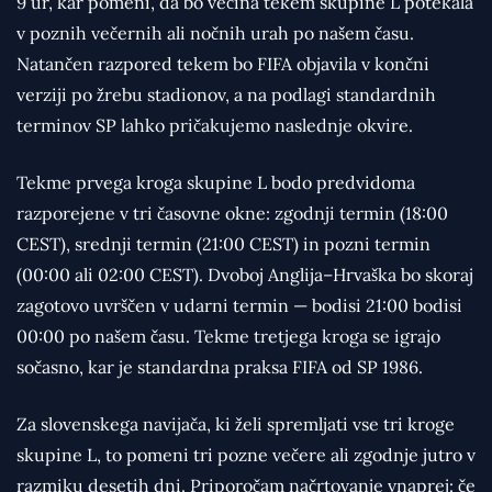
9 ur, kar pomeni, da bo večina tekem skupine L potekala
v poznih večernih ali nočnih urah po našem času.
Natančen razpored tekem bo FIFA objavila v končni
verziji po žrebu stadionov, a na podlagi standardnih
terminov SP lahko pričakujemo naslednje okvire.
Tekme prvega kroga skupine L bodo predvidoma
razporejene v tri časovne okne: zgodnji termin (18:00
CEST), srednji termin (21:00 CEST) in pozni termin
(00:00 ali 02:00 CEST). Dvoboj Anglija–Hrvaška bo skoraj
zagotovo uvrščen v udarni termin — bodisi 21:00 bodisi
00:00 po našem času. Tekme tretjega kroga se igrajo
sočasno, kar je standardna praksa FIFA od SP 1986.
Za slovenskega navijača, ki želi spremljati vse tri kroge
skupine L, to pomeni tri pozne večere ali zgodnje jutro v
razmiku desetih dni. Priporočam načrtovanje vnaprej: če