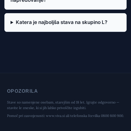
napredovanje?
Katera je najboljša stava na skupino L?
OPOZORILA
Stave so namenjene osebam, starejšim od 18 let. Igrajte odgovorno —
stavite le zneske, ki si jih lahko privoščite izgubiti.
Pomoč pri zasvojenosti:
is.aviv.www
ali telefonska številka 0800 800 900.