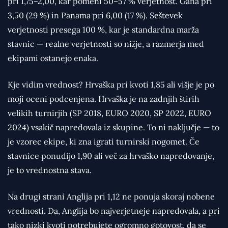
pri 1,75–2,00, kar pomeni 50–57 % verjetnost. Gana pri
3,50 (29 %) in Panama pri 6,00 (17 %). Seštevek
verjetnosti presega 100 %, kar je standardna marža
stavnic — realne verjetnosti so nižje, a razmerja med
ekipami ostanejo enaka.
Kje vidim vrednost? Hrvaška pri kvoti 1,85 ali višje je po
moji oceni podcenjena. Hrvaška je na zadnjih štirih
velikih turnirjih (SP 2018, EURO 2020, SP 2022, EURO
2024) vsakič napredovala iz skupine. To ni naključje — to
je vzorec ekipe, ki zna igrati turnirski nogomet. Če
stavnice ponudijo 1,90 ali več za hrvaško napredovanje,
je to vrednostna stava.
Na drugi strani Anglija pri 1,12 ne ponuja skoraj nobene
vrednosti. Da, Anglija bo najverjetneje napredovala, a pri
tako nizki kvoti potrebujete ogromno gotovost, da se