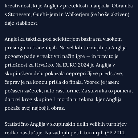
kreativnost, ki je Angliji v preteklosti manjkala. Obramba
s Stonesem, Guehi-jem in Walkerjem (če bo še aktiven)
daje stabilnost.
Angleška taktika pod selektorjem bazira na visokem
presingu in tranzicijah. Na velikih turnirjih pa Anglija
pogosto pade v reaktivni način igre — in prav to je
priložnost za Hrvaško. Na EURO 2024 je Anglija v
skupinskem delu pokazala neprepričljive predstave,
čeprav je na koncu prišla do finala. Vzorec je jasen:
počasen začetek, nato rast forme. Za stavnika to pomeni,
da prvi krog skupine L morda ni tekma, kjer Anglija
pokaže svoj najboljši obraz.
Statistično Anglija v skupinskih delih velikih turnirjev
redko navdušuje. Na zadnjih petih turnirjih (SP 2014,