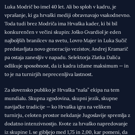
Luka Modrič bo imel 40 let. Ali bo sploh v kadru, je
vprašanje, ki ga hrvaški mediji obravnavajo vsakodnevno.
Toda tudi brez Modriča ima Hrvaška kader, ki bi bil
konkurenčen v večini skupin: Joško Gvardiol je eden
najboljših branilcev na svetu, Lovro Majer in Luka Sučič
predstavljata novo generacijo vezistov, Andrej Kramarič
pa ostaja zanesljiv v napadu. Selektorja Zlatka Dalića
odlikuje sposobnost, da iz kadra izžame maksimum — in
to je na turnirjih neprecenljiva lastnost.
Za slovensko publiko je Hrvaška “naša” ekipa na tem
mundialu. Skupna zgodovina, skupni jezik, skupne
navijačke tradicije — ko Hrvaška igra na velikem
turnirju, celoten prostor nekdanje Jugoslavije spremlja z
dodatno intenzivnostjo. Kvote za hrvaško napredovanje
iz skupine L se gibljejo med 1,75 in 2,00, kar pomeni, da