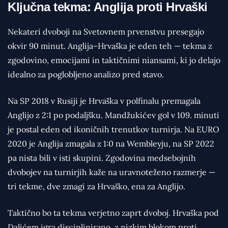
Ključna tekma: Anglija proti Hrvaški
Nekateri dvoboji na Svetovnem prvenstvu presegajo
okvir 90 minut. Anglija–Hrvaška je eden teh — tekma z
zgodovino, emocijami in taktičnimi niansami, ki jo delajo
idealno za poglobljeno analizo pred stavo.
Na SP 2018 v Rusiji je Hrvaška v polfinalu premagala
Anglijo z 2:1 po podaljšku. Mandžukićev gol v 109. minuti
je postal eden od ikoničnih trenutkov turnirja. Na EURO
2020 je Anglija zmagala z 1:0 na Wembleyju, na SP 2022
pa nista bili v isti skupini. Zgodovina medsebojnih
dvobojev na turnirjih kaže na uravnoteženo razmerje —
tri tekme, dve zmagi za Hrvaško, ena za Anglijo.
Taktično bo ta tekma verjetno zaprt dvoboj. Hrvaška pod
Dalićem igra disciplinirano, z nizkim blokom proti