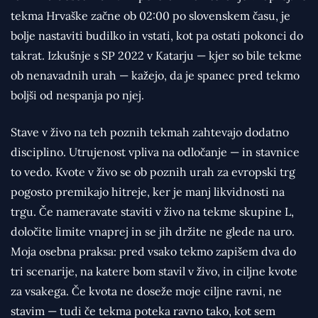
tekma Hrvaške začne ob 02:00 po slovenskem času, je
bolje nastaviti budilko in vstati, kot pa ostati pokonci do
takrat. Izkušnje s SP 2022 v Katarju — kjer so bile tekme
ob nenavadnih urah — kažejo, da je spanec pred tekmo
boljši od nespanja po njej.
Stave v živo na teh poznih tekmah zahtevajo dodatno
disciplino. Utrujenost vpliva na odločanje — in stavnice
to vedo. Kvote v živo se ob poznih urah za evropski trg
pogosto premikajo hitreje, ker je manj likvidnosti na
trgu. Če nameravate staviti v živo na tekme skupine L,
določite limite vnaprej in se jih držite ne glede na uro.
Moja osebna praksa: pred vsako tekmo zapišem dva do
tri scenarije, na katere bom stavil v živo, in ciljne kvote
za vsakega. Če kvota ne doseže moje ciljne ravni, ne
stavim — tudi če tekma poteka ravno tako, kot sem