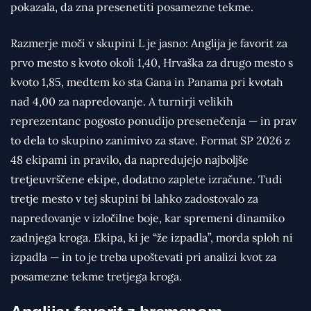
pokazala, da zna presenetiti posamezne tekme.
Razmerje moči v skupini L je jasno: Anglija je favorit za
prvo mesto s kvoto okoli 1,40, Hrvaška za drugo mesto s
kvoto 1,85, medtem ko sta Gana in Panama pri kvotah
nad 4,00 za napredovanje. A turnirji velikih
reprezentanc pogosto ponudijo presenečenja — in prav
to dela to skupino zanimivo za stave. Format SP 2026 z
48 ekipami in pravilo, da napredujejo najboljše
tretjeuvrščene ekipe, dodatno zaplete izračune. Tudi
tretje mesto v tej skupini bi lahko zadostovalo za
napredovanje v izločilne boje, kar spremeni dinamiko
zadnjega kroga. Ekipa, ki je “že izpadla”, morda sploh ni
izpadla — in to je treba upoštevati pri analizi kvot za
posamezne tekme tretjega kroga.