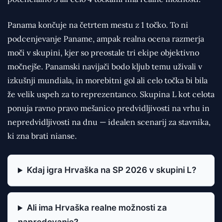
Panama končuje na četrtem mestu z 1 točko. To ni
podcenjevanje Paname, ampak realna ocena razmerja
moči v skupini, kjer so preostale tri ekipe objektivno
močnejše. Panamski navijači bodo kljub temu uživali v
izkušnji mundiala, in morebitni gol ali celo točka bi bila
že velik uspeh za to reprezentanco. Skupina L kot celota
ponuja ravno pravo mešanico predvidljivosti na vrhu in
nepredvidljivosti na dnu — idealen scenarij za stavnika,
ki zna brati nianse.
Kdaj igra Hrvaška na SP 2026 v skupini L?
Ali ima Hrvaška realne možnosti za