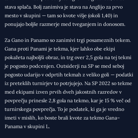
stava splača. Bolj zanimiva je stava na Anglijo za prvo
mesto v skupini — tam so kvote višje (okoli 1,40) in
ponujajo boljše razmerje med tveganjem in donosom.
Za Gano in Panamo so zanimivi trgi posameznih tekem.
Gana proti Panami je tekma, kjer lahko obe ekipi
pokažeta najboljši obraz, in trg over 2,5 gola na tej tekmi
je pogosto podcenjen. Outsiderji na SP se med seboj
pogosto udarijo v odprtih tekmah z veliko goli — podatki
iz preteklih turnirjev to potrjujejo. Na SP 2022 so tekme
med ekipami izven prvih dveh jakostnih razredov v
povprečju prinesle 2,8 gola na tekmo, kar je 15 % več od
turnirskega povprečja. To je podatek, ki ga je vredno
imeti v mislih, ko boste brali kvote za tekmo Gana–
Panama v skupini L.