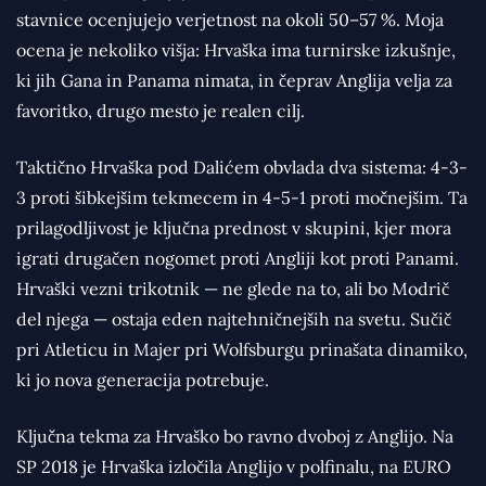
stavnice ocenjujejo verjetnost na okoli 50–57 %. Moja
ocena je nekoliko višja: Hrvaška ima turnirske izkušnje,
ki jih Gana in Panama nimata, in čeprav Anglija velja za
favoritko, drugo mesto je realen cilj.
Taktično Hrvaška pod Dalićem obvlada dva sistema: 4-3-
3 proti šibkejšim tekmecem in 4-5-1 proti močnejšim. Ta
prilagodljivost je ključna prednost v skupini, kjer mora
igrati drugačen nogomet proti Angliji kot proti Panami.
Hrvaški vezni trikotnik — ne glede na to, ali bo Modrič
del njega — ostaja eden najtehničnejših na svetu. Sučič
pri Atleticu in Majer pri Wolfsburgu prinašata dinamiko,
ki jo nova generacija potrebuje.
Ključna tekma za Hrvaško bo ravno dvoboj z Anglijo. Na
SP 2018 je Hrvaška izločila Anglijo v polfinalu, na EURO