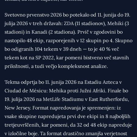
Svetovno prvenstvo 2026 bo potekalo od 11. junija do 19.
julija 2026 v treh državah: ZDA (11 stadionov), Mehiki (3
stadioni) in Kanadi (2 stadiona). Prvič v zgodovini bo
nastopilo 48 ekip, razporejenih v 12 skupin po 4. Skupno
bo odigranih 104 tekem v 39 dneh — to je 40 % več
tekem kot na SP 2022, kar pomeni bistveno več stavnih
priložnosti, a tudi večjo kompleksnost analize.
Tekma odprtja bo 11. junija 2026 na Estadiu Azteca v
Ciudad de Méxicu: Mehika proti Južni Afriki. Finale bo
19. julija 2026 na MetLife Stadiumu v East Rutherfordu,
New Jersey. Format napredovanja je spremenjen: iz
vsake skupine napredujeta prvi dve ekipi in 8 najboljših
tretjeuvrščenih, kar pomeni, da 32 od 48 ekip napreduje
v izločilne boje. Ta format drastično zmanjša verjetnost