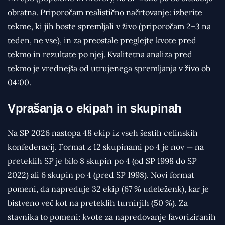
obratna. Priporočam realistično načrtovanje: izberite
tekme, ki jih boste spremljali v živo (priporočam 2–3 na
teden, ne vse), in za preostale preglejte kvote pred
tekmo in rezultate po njej. Kvalitetna analiza pred
tekmo je vrednejša od utrujenega spremljanja v živo ob
04:00.
Vprašanja o ekipah in skupinah
Na SP 2026 nastopa 48 ekip iz vseh šestih celinskih
konfederacij. Format z 12 skupinami po 4 je nov — na
preteklih SP je bilo 8 skupin po 4 (od SP 1998 do SP
2022) ali 6 skupin po 4 (pred SP 1998). Novi format
pomeni, da napreduje 32 ekip (67 % udeleženk), kar je
bistveno več kot na preteklih turnirjih (50 %). Za
stavnika to pomeni: kvote za napredovanje favoriziranih