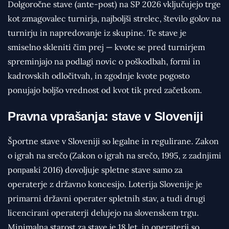
Dolgoročne stave (ante-post) na SP 2026 vključujejo trge
kot zmagovalec turnirja, najboljši strelec, število golov na
turnirju in napredovanje iz skupine. Te stave je
smiselno skleniti čim prej — kvote se pred turnirjem
spreminjajo na podlagi novic o poškodbah, formi in
kadrovskih odločitvah, in zgodnje kvote pogosto
ponujajo boljšo vrednost od kvot tik pred začetkom.
Pravna vprašanja: stave v Sloveniji
Športne stave v Sloveniji so legalne in regulirane. Zakon
o igrah na srečo (Zakon o igrah na srečo, 1995, z zadnjimi
poправki 2016) dovoljuje spletne stave samo za
operaterje z državno koncesijo. Loterija Slovenije je
primarni državni operater spletnih stav, a tudi drugi
licencirani operaterji delujejo na slovenskem trgu.
Minimalna starost za stave je 18 let, in operaterji so