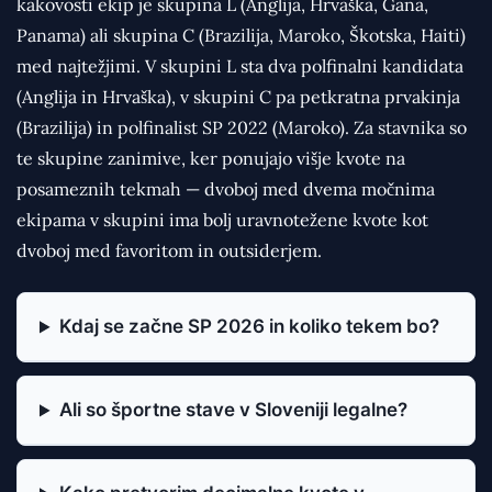
kakovosti ekip je skupina L (Anglija, Hrvaška, Gana,
Panama) ali skupina C (Brazilija, Maroko, Škotska, Haiti)
med najtežjimi. V skupini L sta dva polfinalni kandidata
(Anglija in Hrvaška), v skupini C pa petkratna prvakinja
(Brazilija) in polfinalist SP 2022 (Maroko). Za stavnika so
te skupine zanimive, ker ponujajo višje kvote na
posameznih tekmah — dvoboj med dvema močnima
ekipama v skupini ima bolj uravnotežene kvote kot
dvoboj med favoritom in outsiderjem.
Kdaj se začne SP 2026 in koliko tekem bo?
Ali so športne stave v Sloveniji legalne?