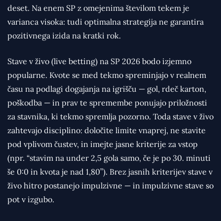
deset. Na enem SP z omejenima številom tekem je
varianca visoka: tudi optimalna strategija ne garantira
pozitivnega izida na kratki rok.
Stave v živo (live betting) na SP 2026 bodo izjemno
popularne. Kvote se med tekmo spreminjajo v realnem
času na podlagi dogajanja na igrišču — gol, rdeč karton,
poškodba — in prav te spremembe ponujajo priložnosti
za stavnika, ki tekmo spremlja pozorno. Toda stave v živo
zahtevajo disciplino: določite limite vnaprej, ne stavite
pod vplivom čustev, in imejte jasne kriterije za vstop
(npr. “stavim na under 2,5 gola samo, če je po 30. minuti
še 0:0 in kvota je nad 1,80”). Brez jasnih kriterijev stave v
živo hitro postanejo impulzivne — in impulzivne stave so
pot v izgubo.