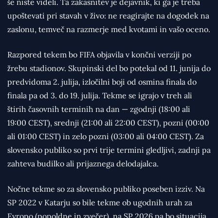
še niste videli. Ta zakasnitev je dejavnik, ki ga je treba
upoštevati pri stavah v živo: ne reagirajte na dogodek na
zaslonu, temveč na razmerje med kvotami in vašo oceno.
Razpored tekem bo FIFA objavila v končni verziji po
žrebu stadionov. Skupinski del bo potekal od 11. junija do
predvidoma 2. julija, izločilni boji od osmina finala do
finala pa od 3. do 19. julija. Tekme se igrajo v treh ali
štirih časovnih terminih na dan — zgodnji (18:00 ali
19:00 CEST), srednji (21:00 ali 22:00 CEST), pozni (00:00
ali 01:00 CEST) in zelo pozni (03:00 ali 04:00 CEST). Za
slovensko publiko so prvi trije termini gledljivi, zadnji pa
zahteva budilko ali prijaznega delodajalca.
Nočne tekme so za slovensko publiko poseben izziv. Na
SP 2022 v Katarju so bile tekme ob ugodnih urah za
Evropo (popoldne in zvečer), na SP 2026 pa bo situacija