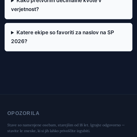
Kako pretvorim decimalne kvote v
verjetnost?
Katere ekipe so favoriti za naslov na SP
2026?
OPOZORILA
Stave so namenjene osebam, starejšim od 18 let. Igrajte odgovorno —
stavite le zneske, ki si jih lahko privoščite izgubiti.