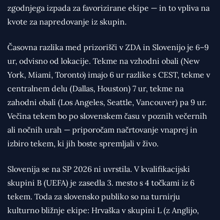
zgodnjega izpada za favorizirane ekipe — in to vpliva na
kvote za napredovanje iz skupin.
Časovna razlika med prizorišči v ZDA in Slovenijo je 6–9
ur, odvisno od lokacije. Tekme na vzhodni obali (New
York, Miami, Toronto) imajo 6 ur razlike s CEST, tekme v
centralnem delu (Dallas, Houston) 7 ur, tekme na
zahodni obali (Los Angeles, Seattle, Vancouver) pa 9 ur.
Večina tekem bo po slovenskem času v poznih večernih
ali nočnih urah — priporočam načrtovanje vnaprej in
izbiro tekem, ki jih boste spremljali v živo.
Slovenija se na SP 2026 ni uvrstila. V kvalifikacijski
skupini B (UEFA) je zasedla 3. mesto s 4 točkami iz 6
tekem. Toda za slovensko publiko so na turnirju
kulturno bližnje ekipe: Hrvaška v skupini L (z Anglijo,