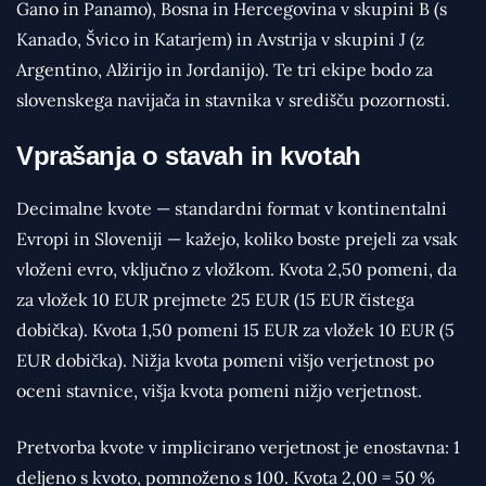
Gano in Panamo), Bosna in Hercegovina v skupini B (s
Kanado, Švico in Katarjem) in Avstrija v skupini J (z
Argentino, Alžirijo in Jordanijo). Te tri ekipe bodo za
slovenskega navijača in stavnika v središču pozornosti.
Vprašanja o stavah in kvotah
Decimalne kvote — standardni format v kontinentalni
Evropi in Sloveniji — kažejo, koliko boste prejeli za vsak
vloženi evro, vključno z vložkom. Kvota 2,50 pomeni, da
za vložek 10 EUR prejmete 25 EUR (15 EUR čistega
dobička). Kvota 1,50 pomeni 15 EUR za vložek 10 EUR (5
EUR dobička). Nižja kvota pomeni višjo verjetnost po
oceni stavnice, višja kvota pomeni nižjo verjetnost.
Pretvorba kvote v implicirano verjetnost je enostavna: 1
deljeno s kvoto, pomnoženo s 100. Kvota 2,00 = 50 %