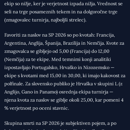
ekip so nižje, ker je verjetnost izpada nižja. Vrednost se
seli na trge posameznih tekem in na dolgoročne trge
(zmagovalec turnirja, najboljši strelec).
Favoriti za naslov na SP 2026 so po kvotah: Francija,
Argentina, Anglija, Španija, Brazilija in Nemčija. Kvote za
zmagovalca se gibljejo od 5,00 (Francija) do 12,00
(Nemčija) za te ekipe. Med temnimi konji analitiki
izpostavljajo Portugalsko, Hrvaško in Nizozemsko —
ekipe s kvotami med 15,00 in 30,00, ki imajo kakovost za
polfinale. Za slovensko publiko je Hrvaška v skupini L (z
Anglijo, Gano in Panamo) osrednja ekipa turnirja —
njena kvota za naslov se giblje okoli 25,00, kar pomeni 4
% verjetnost po oceni stavnic.
Skupina smrti na SP 2026 je subjektiven pojem, a po