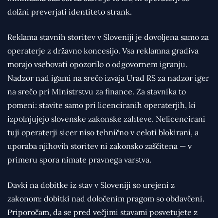
dolžni preverjati identiteto strank.
Reklama stavnih storitev v Sloveniji je dovoljena samo za
operaterje z državno koncesijo. Vsa reklamna gradiva
morajo vsebovati opozorilo o odgovornem igranju.
Nadzor nad igami na srečo izvaja Urad RS za nadzor iger
na srečo pri Ministrstvu za finance. Za stavnika to
pomeni: stavite samo pri licenciranih operaterjih, ki
izpolnjujejo slovenske zakonske zahteve. Nelicencirani
tuji operaterji sicer niso tehnično v celoti blokirani, a
uporaba njihovih storitev ni zakonsko zaščitena — v
primeru spora nimate pravnega varstva.
Davki na dobitke iz stav v Sloveniji so urejeni z
zakonom: dobitki nad določenim pragom so obdavčeni.
Priporočam, da se pred večjimi stavami posvetujete z