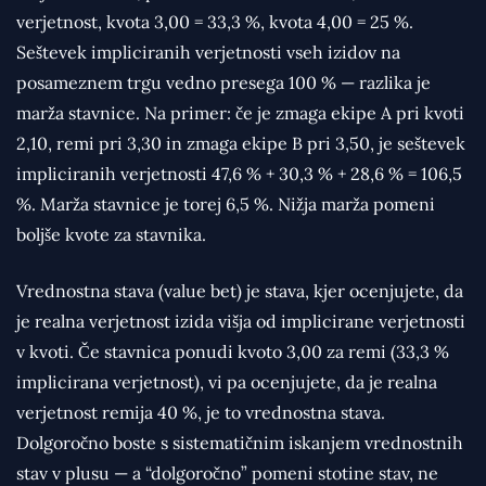
verjetnost, kvota 3,00 = 33,3 %, kvota 4,00 = 25 %.
Seštevek impliciranih verjetnosti vseh izidov na
posameznem trgu vedno presega 100 % — razlika je
marža stavnice. Na primer: če je zmaga ekipe A pri kvoti
2,10, remi pri 3,30 in zmaga ekipe B pri 3,50, je seštevek
impliciranih verjetnosti 47,6 % + 30,3 % + 28,6 % = 106,5
%. Marža stavnice je torej 6,5 %. Nižja marža pomeni
boljše kvote za stavnika.
Vrednostna stava (value bet) je stava, kjer ocenjujete, da
je realna verjetnost izida višja od implicirane verjetnosti
v kvoti. Če stavnica ponudi kvoto 3,00 za remi (33,3 %
implicirana verjetnost), vi pa ocenjujete, da je realna
verjetnost remija 40 %, je to vrednostna stava.
Dolgoročno boste s sistematičnim iskanjem vrednostnih
stav v plusu — a “dolgoročno” pomeni stotine stav, ne